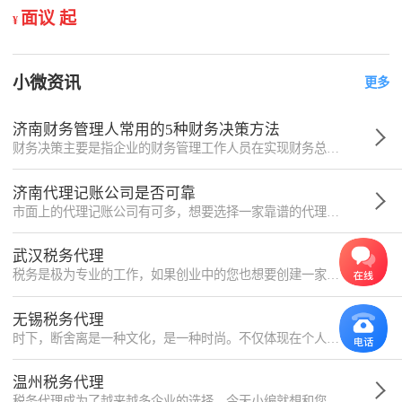
面议 起
¥
小微资讯
更多
济南财务管理人常用的5种财务决策方法
财务决策主要是指企业的财务管理工作人员在实现财务总目标的前提和基础之上，从若干项备选的财务活动方案当中通过系统科学的分析选取出最优方案。决策的具体过程主要从以下几个方面展开：
济南代理记账公司是否可靠
市面上的代理记账公司有可多，想要选择一家靠谱的代理记账公司并不容易。钱花出去了，也要让其用在刀刃上，在找代理记账公司帮忙的时候，如何鉴别是否可靠呢?
武汉税务代理
税务是极为专业的工作，如果创业中的您也想要创建一家代理机构，就要清楚设置的条件，接下来小编就为您介绍。
无锡税务代理
时下，断舍离是一种文化，是一种时尚。不仅体现在个人上，对企业而言也要如此，许多工作并不是非得企业躬亲，寻找专业的机构往往更加省时省力。接下来小编就为您介绍。
温州税务代理
税务代理成为了越来越多企业的选择，今天小编就想和您介绍一下税务代理记账的相关内容，希望能够对您有所帮助。